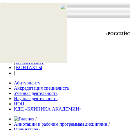
АКТУАЛЬНО
ВНИМАНИЕ!
АНТИТЕРРОР
«РОССИЙС
главная
|
Новости
|
Заявка на обучение
|
Образование
|
E-ACADEMY
|
КОНТАКТЫ
|
⠀
Абитуриенту
Аккредитация специалиста
Учебная деятельность
Научная деятельность
НОЦ
КДЦ «КЛИНИКА АКАДЕМИИ»
/
Аннотации к рабочим программам дисциплин
/
Ординатура
/