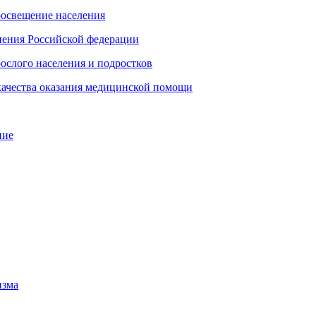
росвещение населения
нения Российской федерации
рослого населения и подростков
качества оказания медицинской помощи
ние
изма