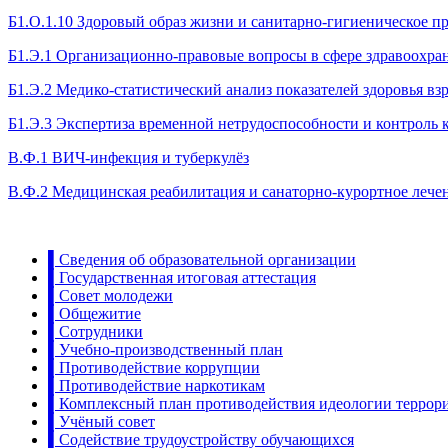
Б1.О.1.10 Здоровый образ жизни и санитарно-гигиеническое п
Б1.Э.1 Организационно-правовые вопросы в сфере здравоохра
Б1.Э.2 Медико-статистический анализ показателей здоровья вз
Б1.Э.3 Экспертиза временной нетрудоспособности и контроль 
В.Ф.1 ВИЧ-инфекция и туберкулёз
В.Ф.2 Медицинская реабилитация и санаторно-курортное лече
▌Сведения об образовательной организации
▌Государственная итоговая аттестация
▌Совет молодежи
▌Общежитие
▌Сотрудники
▌Учебно-производственный план
▌Противодействие коррупции
▌Противодействие наркотикам
▌Комплексный план противодействия идеологии террор
▌Учёный совет
▌Содействие трудоустройству обучающихся