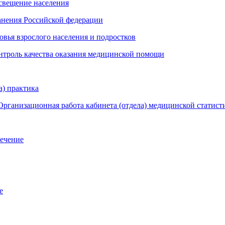
освещение населения
анения Российской федерации
овья взрослого населения и подростков
онтроль качества оказания медицинской помощи
а) практика
Организационная работа кабинета (отдела) медицинской статист
лечение
е