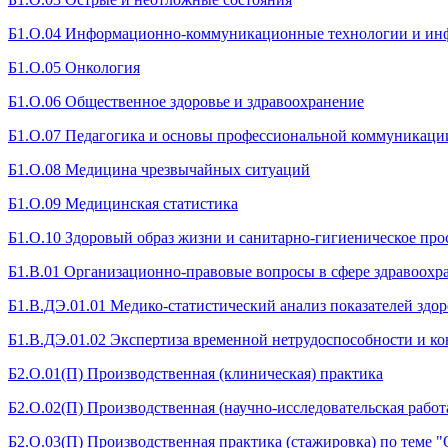
Б1.О.04 Информационно-коммуникационные технологии и инфо
Б1.О.05 Онкология
Б1.О.06 Общественное здоровье и здравоохранение
Б1.О.07 Педагогика и основы профессиональной коммуникаци
Б1.О.08 Медицина чрезвычайных ситуаций
Б1.О.09 Медицинская статистика
Б1.О.10 Здоровый образ жизни и санитарно-гигиеническое пр
Б1.В.01 Организационно-правовые вопросы в сфере здравоохр
Б1.В.ДЭ.01.01 Медико-статистический анализ показателей здор
Б1.В.ДЭ.01.02 Экспертиза временной нетрудоспособности и к
Б2.О.01(П) Производственная (клиническая) практика
Б2.О.02(П) Производственная (научно-исследовательская работ
Б2.О.03(П) Производственная практика (стажировка) по теме "