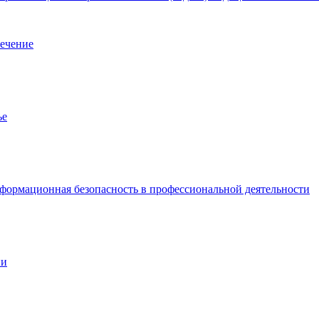
лечение
ье
ормационная безопасность в профессиональной деятельности
ии