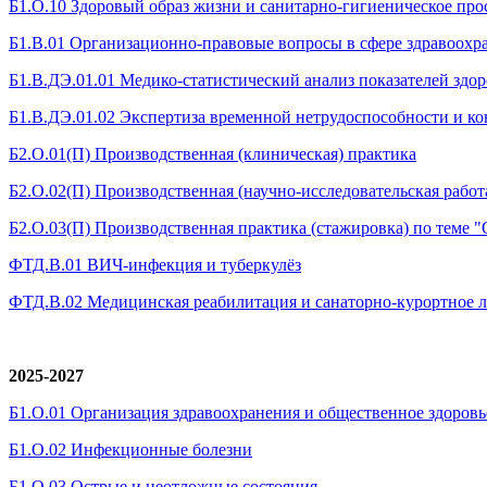
Б1.О.10 Здоровый образ жизни и санитарно-гигиеническое пр
Б1.В.01 Организационно-правовые вопросы в сфере здравоохр
Б1.В.ДЭ.01.01 Медико-статистический анализ показателей здор
Б1.В.ДЭ.01.02 Экспертиза временной нетрудоспособности и к
Б2.О.01(П) Производственная (клиническая) практика
Б2.О.02(П) Производственная (научно-исследовательская работ
Б2.О.03(П) Производственная практика (стажировка) по теме "
ФТД.В.01 ВИЧ-инфекция и туберкулёз
ФТД.В.02 Медицинская реабилитация и санаторно-курортное 
2025-2027
Б1.О.01 Организация здравоохранения и общественное здоровь
Б1.О.02 Инфекционные болезни
Б1.О.03 Острые и неотложные состояния