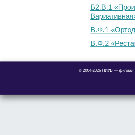
Б2.В.1 «Прои
Вариативная
В.Ф.1 «Ортод
В.Ф.2 «Реста
© 2004-2026 ПИУВ — филиал