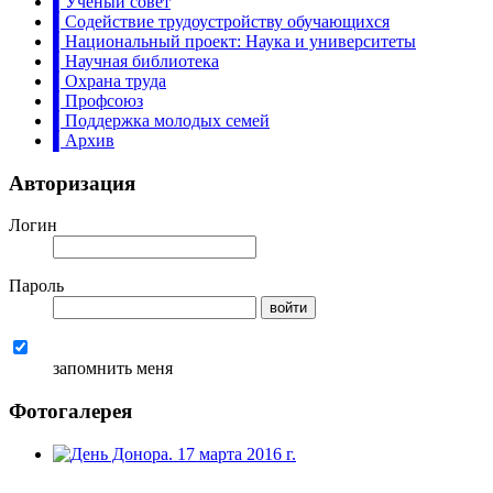
▌Учёный совет
▌Содействие трудоустройству обучающихся
▌Национальный проект: Наука и университеты
▌Научная библиотека
▌Охрана труда
▌Профсоюз
▌Поддержка молодых семей
▌Архив
Авторизация
Логин
Пароль
запомнить меня
Фотогалерея