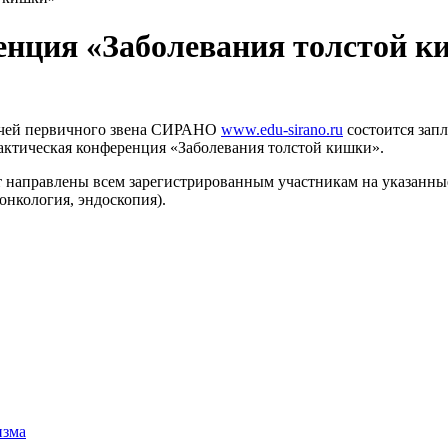
енция «Заболевания толстой к
рачей первичного звена СИРАНО
www.edu-sirano.ru
cостоится зап
актическая конференция «Заболевания толстой кишки».
т направлены всем зарегистрированным участникам на указанные
 онкология, эндоскопия).
изма