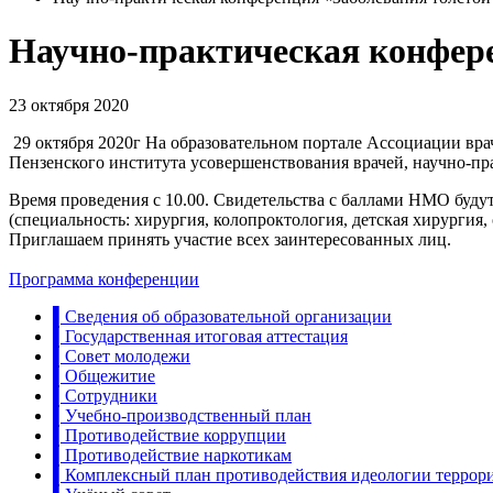
Научно-практическая конфер
23 октября 2020
29 октября 2020г На образовательном портале Ассоциации в
Пензенского института усовершенствования врачей, научно-пр
Время проведения с 10.00. Свидетельства с баллами НМО буду
(специальность: хирургия, колопроктология, детская хирургия,
Приглашаем принять участие всех заинтересованных лиц.
Программа конференции
▌Сведения об образовательной организации
▌Государственная итоговая аттестация
▌Совет молодежи
▌Общежитие
▌Сотрудники
▌Учебно-производственный план
▌Противодействие коррупции
▌Противодействие наркотикам
▌Комплексный план противодействия идеологии террор