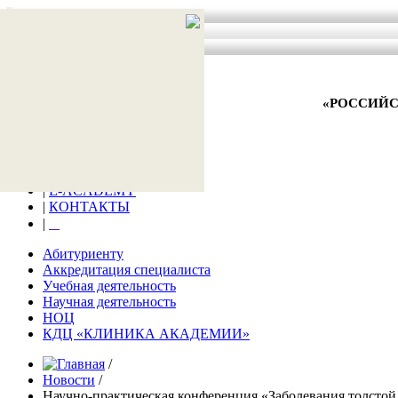
АКТУАЛЬНО
ВНИМАНИЕ!
АНТИТЕРРОР
«РОССИЙС
главная
|
Новости
|
Заявка на обучение
|
Образование
|
E-ACADEMY
|
КОНТАКТЫ
|
⠀
Абитуриенту
Аккредитация специалиста
Учебная деятельность
Научная деятельность
НОЦ
КДЦ «КЛИНИКА АКАДЕМИИ»
/
Новости
/
Научно-практическая конференция «Заболевания толсто