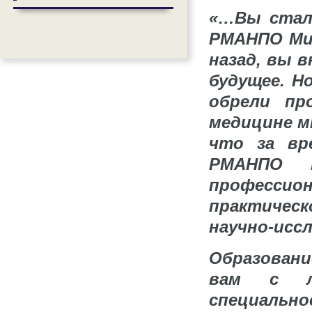
«…Вы стал
РМАНПО Мин
назад, вы 
будущее. Н
обрели пр
медицине м
что за вр
РМАНПО 
професси
практичес
научно-исс
Образовани
вам с л
специально