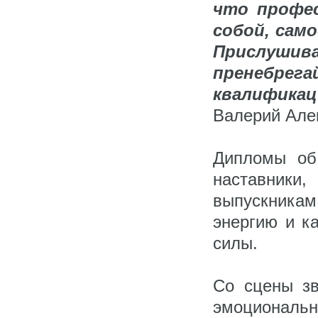
что профе
собой, сам
Прислуши
пренебрег
квалификац
Валерий Але
Дипломы об
наставники
выпускникам
энергию и к
силы.
Со сцены з
эмоционал