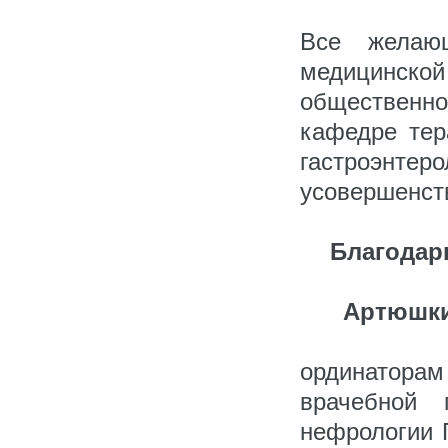
Все желаю
медицинско
общественн
кафедре тер
гастроэнте
усовершенст
Благодар
Артюшки
ординаторам
врачебной п
нефрологии