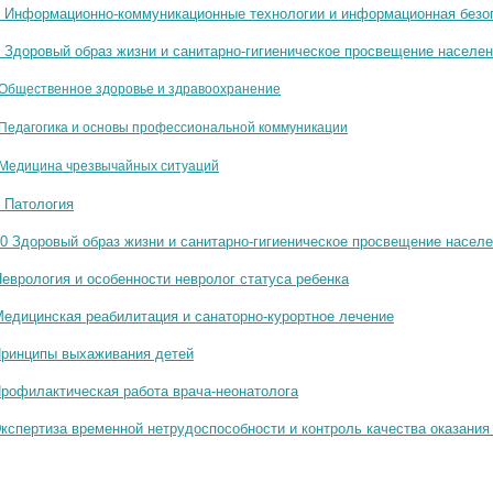
4 Информационно-коммуникационные технологии и информационная безо
5 Здоровый образ жизни и санитарно-гигиеническое просвещение населе
 Общественное здоровье и здравоохранение
 Педагогика и основы профессиональной коммуникации
 Медицина чрезвычайных ситуаций
9 Патология
10 Здоровый образ жизни и санитарно-гигиеническое просвещение насел
Неврология и особенности невролог статуса ребенка
Медицинская реабилитация и санаторно-курортное лечение
Принципы выхаживания детей
Профилактическая работа врача-неонатолога
Экспертиза временной нетрудоспособности и контроль качества оказани