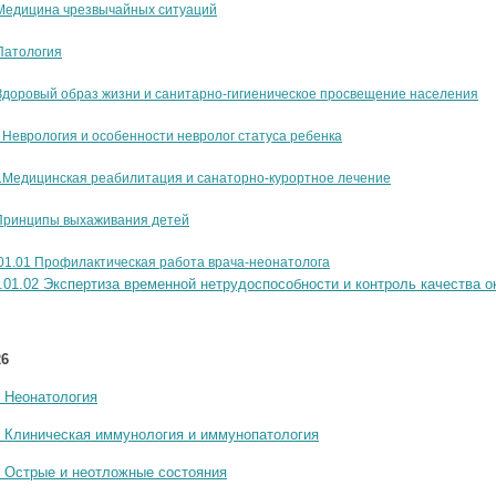
 Медицина чрезвычайных ситуаций
Патология
Здоровый образ жизни и санитарно-гигиеническое просвещение населения
 Неврология и особенности невролог статуса ребенка
.Медицинская реабилитация и санаторно-курортное лечение
 Принципы выхаживания детей
01.01 Профилактическая работа врача-неонатолога
.01.02 Экспертиза временной нетрудоспособности и контроль качества 
26
1 Неонатология
2 Клиническая иммунология и иммунопатология
3 Острые и неотложные состояния