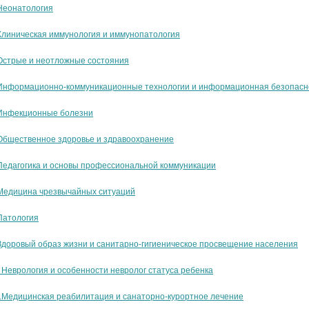
Неонатология
Клиническая иммунология и иммунопатология
Острые и неотложные состояния
 Информационно-коммуникационные технологии и информационная безопасн
 Инфекционные болезни
Общественное здоровье и здравоохранение
Педагогика и основы профессиональной коммуникации
 Медицина чрезвычайных ситуаций
Патология
Здоровый образ жизни и санитарно-гигиеническое просвещение населения
 Неврология и особенности невролог статуса ребенка
.Медицинская реабилитация и санаторно-курортное лечение