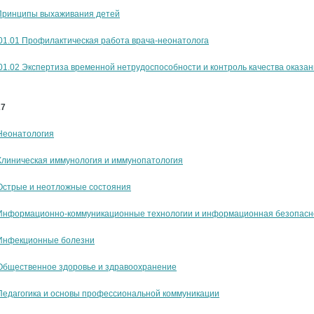
 Принципы выхаживания детей
01.01 Профилактическая работа врача-неонатолога
01.02 Экспертиза временной нетрудоспособности и контроль качества оказ
27
Неонатология
Клиническая иммунология и иммунопатология
Острые и неотложные состояния
 Информационно-коммуникационные технологии и информационная безопасн
 Инфекционные болезни
Общественное здоровье и здравоохранение
Педагогика и основы профессиональной коммуникации