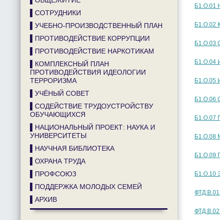
▌ОБЩЕЖИТИЕ
Б1.О.01 
▌СОТРУДНИКИ
Б1.О.02 
▌УЧЕБНО-ПРОИЗВОДСТВЕННЫЙ ПЛАН
▌ПРОТИВОДЕЙСТВИЕ КОРРУПЦИИ
Б1.О.03 
▌ПРОТИВОДЕЙСТВИЕ НАРКОТИКАМ
Б1.О.04
▌КОМПЛЕКСНЫЙ ПЛАН
ПРОТИВОДЕЙСТВИЯ ИДЕОЛОГИИ
ТЕРРОРИЗМА
Б1.О.05
▌УЧЁНЫЙ СОВЕТ
Б1.О.06 
▌СОДЕЙСТВИЕ ТРУДОУСТРОЙСТВУ
ОБУЧАЮЩИХСЯ
Б1.О.07 
▌НАЦИОНАЛЬНЫЙ ПРОЕКТ: НАУКА И
УНИВЕРСИТЕТЫ
Б1.О.08
▌НАУЧНАЯ БИБЛИОТЕКА
Б1.О.09 
▌ОХРАНА ТРУДА
▌ПРОФСОЮЗ
Б1.О.10 
▌ПОДДЕРЖКА МОЛОДЫХ СЕМЕЙ
ФТД.В.01
▌АРХИВ
ФТД.В.02