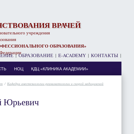
СТВОВАНИЯ ВРАЧЕЙ
зовательного учреждения
азования
ОФЕССИОНАЛЬНОГО ОБРАЗОВАНИЯ»
 Федерации
ЧЕНИЕ
|
ОБРАЗОВАНИЕ
|
E-ACADEMY
|
КОНТАКТЫ
|
⠀
СТЬ
НОЦ
КДЦ «КЛИНИКА АКАДЕМИИ»
ет
/
Кафедра анестезиологии-реаниматологии и скорой медицинской
й Юрьевич