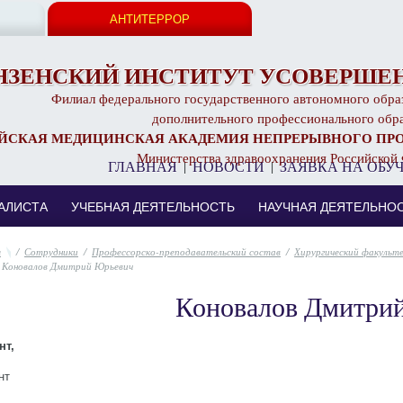
АНТИТЕРРОР
НЗЕНСКИЙ ИНСТИТУТ УСОВЕРШЕН
Филиал федерального государственного автономного обра
дополнительного профессионального обр
ЙСКАЯ МЕДИЦИНСКАЯ АКАДЕМИЯ НЕПРЕРЫВНОГО ПР
Министерства здравоохранения Российской
ГЛАВНАЯ
|
НОВОСТИ
|
ЗАЯВКА НА ОБУ
АЛИСТА
УЧЕБНАЯ ДЕЯТЕЛЬНОСТЬ
НАУЧНАЯ ДЕЯТЕЛЬНО
/
Сотрудники
/
Профессорско-преподавательский состав
/
Хирургический факульт
Коновалов Дмитрий Юрьевич
Коновалов Дмитри
нт,
нт