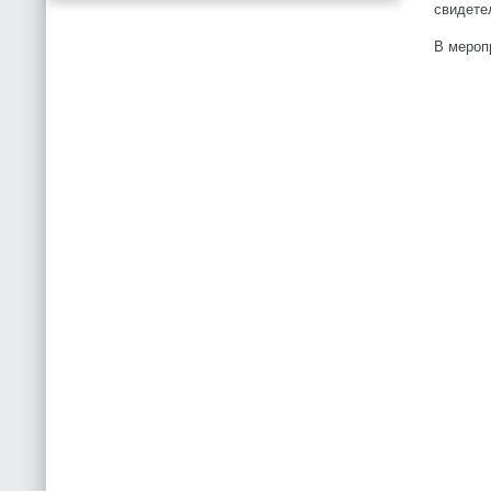
свидете
В мероп