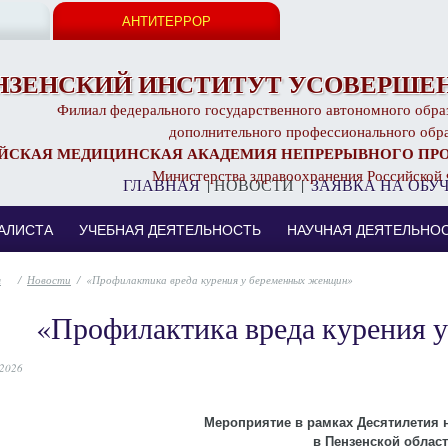
АНТИТЕРРОР
НЗЕНСКИЙ ИНСТИТУТ УСОВЕРШЕН
Филиал федерального государственного автономного обра
дополнительного профессионального обр
ЙСКАЯ МЕДИЦИНСКАЯ АКАДЕМИЯ НЕПРЕРЫВНОГО ПР
Министерства здравоохранения Российской
ГЛАВНАЯ
|
НОВОСТИ
|
ЗАЯВКА НА ОБУ
АЛИСТА
УЧЕБНАЯ ДЕЯТЕЛЬНОСТЬ
НАУЧНАЯ ДЕЯТЕЛЬНО
/
Новости
/
«Профилактика вреда курения у беременных женщин»
«Профилактика вреда курения 
2026
Мероприятие в рамках Десятилетия н
в Пензенской област