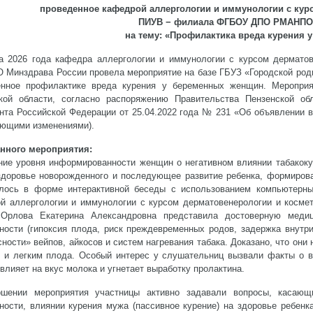
проведенное кафедрой аллергологии и иммунологии с кур
ПИУВ − филиала ФГБОУ ДПО РМАНПО
на тему: «Профилактика вреда курения 
а 2026 года кафедра аллергологии и иммунологии с курсом дермат
Минздрава России провела мероприятие на базе ГБУЗ «Городской роди
нное профилактике вреда курения у беременных женщин. Мероприя
кой области, согласно распоряжению Правительства Пензенской об
нта Российской Федерации от 25.04.2022 года № 231 «Об объявлении в
ющими изменениями).
нного мероприятия:
ие уровня информированности женщин о негативном влиянии табакокуре
здоровье новорожденного и последующее развитие ребенка, формирова
лось в форме интерактивной беседы с использованием компьютерных
й аллергологии и иммунологии с курсом дерматовенерологии и ко
 Орлова Екатерина Александровна представила достоверную меди
ности (гипоксия плода, риск преждевременных родов, задержка внутр
сности» вейпов, айкосов и систем нагревания табака. Доказано, что они
 и легким плода. Особый интерес у слушательниц вызвали факты о вл
влияет на вкус молока и угнетает выработку пролактина.
шении мероприятия участницы активно задавали вопросы, касающ
ности, влиянии курения мужа (пассивное курение) на здоровье ребенка