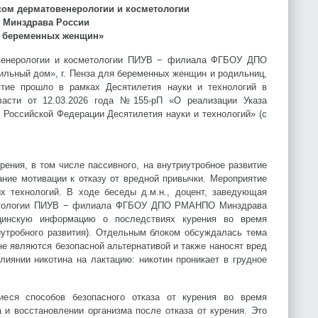
сом дерматовенерологии и косметологии
 Минздрава России
у беременных женщин»
овенерологии и косметологии ПИУВ − филиала ФГБОУ ДПО
льный дом», г. Пенза для беременных женщин и родильниц,
тие прошло в рамках Десятилетия науки и технологий в
ласти от 12.03.2026 года №155-рП «О реализации Указа
 Российской Федерации Десятилетия науки и технологий» (с
ния, в том числе пассивного, на внутриутробное развитие
ние мотивации к отказу от вредной привычки. Мероприятие
 технологий. В ходе беседы д.м.н., доцент, заведующая
сметологии ПИУВ − филиала ФГБОУ ДПО РМАНПО Минздрава
цинскую информацию о последствиях курения во время
иутробного развития). Отдельным блоком обсуждалась тема
 не являются безопасной альтернативой и также наносят вред
иянии никотина на лактацию: никотин проникает в грудное
иеся способов безопасного отказа от курения во время
 и восстановлении организма после отказа от курения. Это