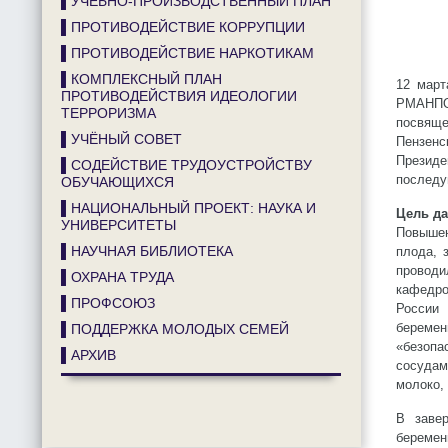
▌УЧЕБНО-ПРОИЗВОДСТВЕННЫЙ ПЛАН
▌ПРОТИВОДЕЙСТВИЕ КОРРУПЦИИ
▌ПРОТИВОДЕЙСТВИЕ НАРКОТИКАМ
▌КОМПЛЕКСНЫЙ ПЛАН
12 март
ПРОТИВОДЕЙСТВИЯ ИДЕОЛОГИИ
РМАНПО 
ТЕРРОРИЗМА
посвяще
▌УЧЁНЫЙ СОВЕТ
Пензенс
Президе
▌СОДЕЙСТВИЕ ТРУДОУСТРОЙСТВУ
последу
ОБУЧАЮЩИХСЯ
▌НАЦИОНАЛЬНЫЙ ПРОЕКТ: НАУКА И
Цель да
УНИВЕРСИТЕТЫ
Повышен
▌НАУЧНАЯ БИБЛИОТЕКА
плода, 
проводи
▌ОХРАНА ТРУДА
кафедро
▌ПРОФСОЮЗ
России
беремен
▌ПОДДЕРЖКА МОЛОДЫХ СЕМЕЙ
«безопа
▌АРХИВ
сосудам
молоко, 
В завер
беремен