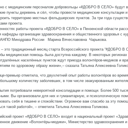
но с медицинским персоналом добровольцы «#ДОБРО В СЕЛО» будут вы
кие пункты деревень и сёл, чтобы провести медицинские консультации и
троить территорию местных фельдшерских пунктов. За три года существ
ками проекта.
енностях работы проекта «#ДОБРО В СЕЛО» в Пензенской области расск
я кафедры организации здравоохранения и общественного здоровья с 
АНПО Минздрава России Марина Вячеславовна Чарыкова.
 – это традиционный месяц старта Всероссийского проекта “#ДОБРО В 
тобы медицинская помощь была доступна каждому. В некоторых регионах
отдалённых населённых пунктов ждут приезда волонтёров-медиков и врач
ятиям по здоровому образу жизни»,– сказала Татьяна Алексеевна Голико
ице-премьер отметила, что двухлетний опыт работы волонтёров во врем
большому количеству заболевших, в том числе эвакуированным жителя
бытия потребовали невероятной консолидации и помощи. Более 500 тыся
ными. Вы организовали для них и гуманитарную, и психологическую пом
вовать себя в тишине и спокойствии. Огромное вам спасибо за эту помощ
ься такой работой», – отметила Татьяна Алексеевна Голикова.
ийский проект «#ДОБРО В СЕЛО» входит в национальный проект «Здрав
енное движение «Волонтёры-медики», Министерство здравоохранения и