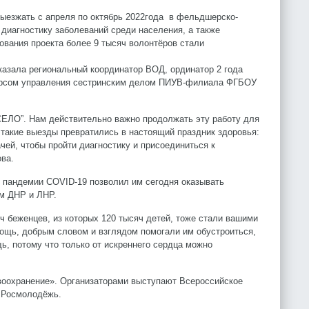
езжать с апреля по октябрь 2022года в фельдшерско-
 диагностику заболеваний среди населения, а также
ования проекта более 9 тысяч волонтёров стали
азала региональный координатор ВОД, ординатор 2 года
курсом управления сестринским делом ПИУВ-филиала ФГБОУ
СЕЛО”. Нам действительно важно продолжать эту работу для
 такие выезды превратились в настоящий праздник здоровья:
ей, чтобы пройти диагностику и присоединиться к
ва.
я пандемии COVID-19 позволил им сегодня оказывать
м ДНР и ЛНР.
ч беженцев, из которых 120 тысяч детей, тоже стали вашими
ощь, добрым словом и взглядом помогали им обустроиться,
ь, потому что только от искреннего сердца можно
оохранение». Организаторами выступают Всероссийское
 Росмолодёжь.