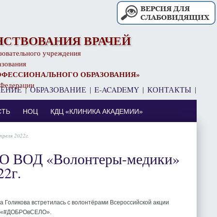
СТВОВАНИЯ ВРАЧЕЙ
зовательного учреждения
азования
ОФЕССИОНАЛЬНОГО ОБРАЗОВАНИЯ»
 Федерации
ЧЕНИЕ
|
ОБРАЗОВАНИЕ
|
E-ACADEMY
|
КОНТАКТЫ
|
⠀
СТЬ
НОЦ
КДЦ «КЛИНИКА АКАДЕМИИ»
реля 2022г.
РО ВОД «Волонтеры-медики»
22г.
 Голикова встретилась с волонтёрами Всероссийской акции
а «#ДОБРОвСЕЛО».