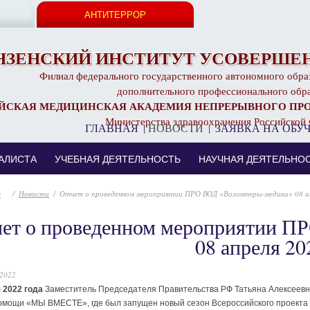
АНТИТЕРРОР
НЗЕНСКИЙ ИНСТИТУТ УСОВЕРШЕН
Филиал федерального государственного автономного обра
дополнительного профессионального обр
ЙСКАЯ МЕДИЦИНСКАЯ АКАДЕМИЯ НЕПРЕРЫВНОГО ПР
Министерства здравоохранения Российской
ГЛАВНАЯ
|
НОВОСТИ
|
ЗАЯВКА НА ОБУ
АЛИСТА
УЧЕБНАЯ ДЕЯТЕЛЬНОСТЬ
НАУЧНАЯ ДЕЯТЕЛЬНО
/
Новости
/
Отчет о проведенном мероприятии ПРО ВОД «Волонтеры-медики» 08 ап
ет о проведенном мероприятии П
08 апреля 20
 2022
 2022 года
Заместитель Председателя Правительства РФ Татьяна Алексеевна
омощи «МЫ ВМЕСТЕ», где был запущен новый сезон Всероссийского проект