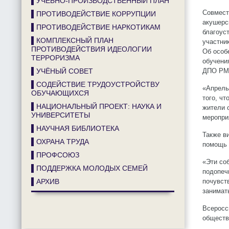
▌УЧЕБНО-ПРОИЗВОДСТВЕННЫЙ ПЛАН
Совмест
▌ПРОТИВОДЕЙСТВИЕ КОРРУПЦИИ
акушерс
▌ПРОТИВОДЕЙСТВИЕ НАРКОТИКАМ
благоус
▌КОМПЛЕКСНЫЙ ПЛАН
участни
ПРОТИВОДЕЙСТВИЯ ИДЕОЛОГИИ
Об особ
ТЕРРОРИЗМА
обучени
▌УЧЁНЫЙ СОВЕТ
ДПО РМ
▌СОДЕЙСТВИЕ ТРУДОУСТРОЙСТВУ
«Апрель
ОБУЧАЮЩИХСЯ
того, ч
▌НАЦИОНАЛЬНЫЙ ПРОЕКТ: НАУКА И
жители 
УНИВЕРСИТЕТЫ
меропри
▌НАУЧНАЯ БИБЛИОТЕКА
Также в
▌ОХРАНА ТРУДА
помощь 
▌ПРОФСОЮЗ
«Эти со
▌ПОДДЕРЖКА МОЛОДЫХ СЕМЕЙ
подопеч
▌АРХИВ
почувст
занимат
Всеросс
обществ