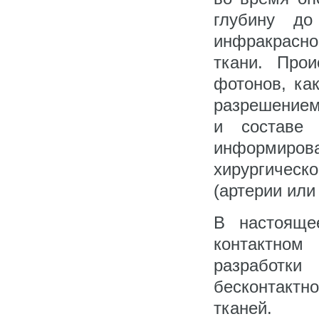
глубину д
инфракрасн
ткани. Прои
фотонов, ка
разрешением
и составе 
информир
хирургическо
(артерии или
В настояще
контактном
разработк
бесконтактн
тканей.