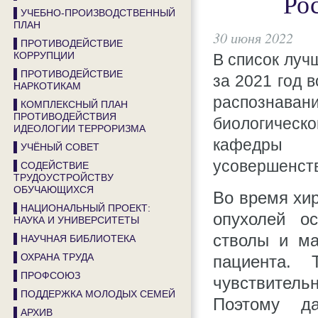
Ро
▌УЧЕБНО-ПРОИЗВОДСТВЕННЫЙ
ПЛАН
30 июня 2022
▌ПРОТИВОДЕЙСТВИЕ
КОРРУПЦИИ
В список луч
▌ПРОТИВОДЕЙСТВИЕ
за 2021 год 
НАРКОТИКАМ
распознавани
▌КОМПЛЕКСНЫЙ ПЛАН
ПРОТИВОДЕЙСТВИЯ
биологическ
ИДЕОЛОГИИ ТЕРРОРИЗМА
кафедры 
▌УЧЁНЫЙ СОВЕТ
усовершенст
▌СОДЕЙСТВИЕ
ТРУДОУСТРОЙСТВУ
ОБУЧАЮЩИХСЯ
Во время хи
▌НАЦИОНАЛЬНЫЙ ПРОЕКТ:
опухолей о
НАУКА И УНИВЕРСИТЕТЫ
стволы и ма
▌НАУЧНАЯ БИБЛИОТЕКА
▌ОХРАНА ТРУДА
пациента. 
▌ПРОФСОЮЗ
чувствитель
▌ПОДДЕРЖКА МОЛОДЫХ СЕМЕЙ
Поэтому д
▌АРХИВ