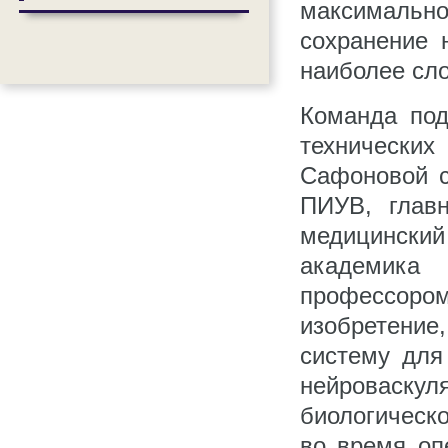
максимальн
сохранение 
наиболее сло
Команда под
техническ
Сафоновой с
ПИУВ, глав
медицинский
академика 
профессоро
изобретени
систему для
нейроваск
биологическ
во время оп