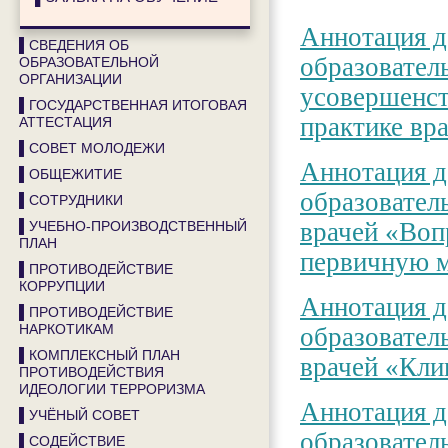
Аннотация д
▌СВЕДЕНИЯ ОБ
образовател
ОБРАЗОВАТЕЛЬНОЙ
ОРГАНИЗАЦИИ
усовершенст
▌ГОСУДАРСТВЕННАЯ ИТОГОВАЯ
практике вр
АТТЕСТАЦИЯ
▌СОВЕТ МОЛОДЕЖИ
Аннотация д
▌ОБЩЕЖИТИЕ
образовател
▌СОТРУДНИКИ
врачей «Воп
▌УЧЕБНО-ПРОИЗВОДСТВЕННЫЙ
ПЛАН
первичную 
▌ПРОТИВОДЕЙСТВИЕ
КОРРУПЦИИ
Аннотация д
▌ПРОТИВОДЕЙСТВИЕ
НАРКОТИКАМ
образовател
▌КОМПЛЕКСНЫЙ ПЛАН
врачей «Кли
ПРОТИВОДЕЙСТВИЯ
ИДЕОЛОГИИ ТЕРРОРИЗМА
Аннотация д
▌УЧЁНЫЙ СОВЕТ
образовател
▌СОДЕЙСТВИЕ