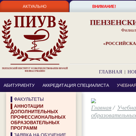
АКТУАЛЬНО
ВНИМАНИЕ!
ПЕНЗЕНСК
Филиал
«РОССИЙСКА
ГЛАВНАЯ
|
НО
АБИТУРИЕНТУ
АККРЕДИТАЦИЯ СПЕЦИАЛИСТА
УЧЕБНА
▌ФАКУЛЬТЕТЫ
/
Учебна
▌АННОТАЦИИ
ДОПОЛНИТЕЛЬНЫХ
образовательны
ПРОФЕССИОНАЛЬНЫХ
ОБРАЗОВАТЕЛЬНЫХ
ПРОГРАММ
▌ЗАЯВКА НА ОБУЧЕНИЕ