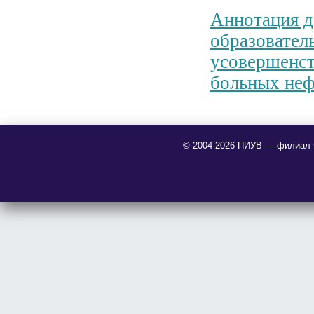
Аннотация д
образовател
усовершенст
больных неф
© 2004-2026 ПИУВ — филиал