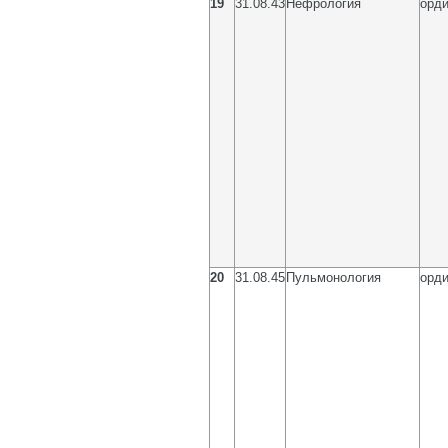
19
31.08.43
Нефрология
орди
20
31.08.45
Пульмонология
орди