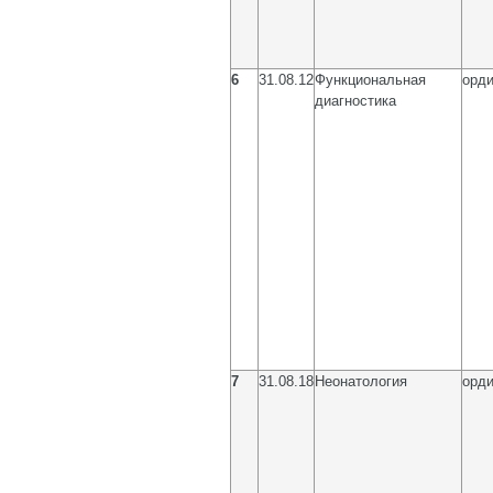
6
31.08.12
Функциональная
орди
диагностика
7
31.08.18
Неонатология
орди