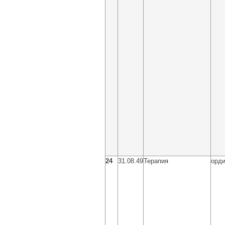
24
31.08.49
Терапия
орди