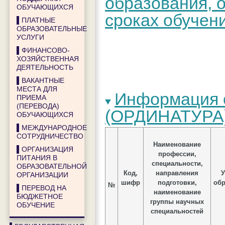
образования, 
ОБУЧАЮЩИХСЯ
сроках обучен
▌ПЛАТНЫЕ
ОБРАЗОВАТЕЛЬНЫЕ
УСЛУГИ
▌ФИНАНСОВО-
ХОЗЯЙСТВЕННАЯ
ДЕЯТЕЛЬНОСТЬ
▌ВАКАНТНЫЕ
МЕСТА ДЛЯ
Информация 
ПРИЕМА
(ПЕРЕВОДА)
(ОРДИНАТУРА
ОБУЧАЮЩИХСЯ
▌МЕЖДУНАРОДНОЕ
СОТРУДНИЧЕСТВО
Наименование
▌ОРГАНИЗАЦИЯ
профессии,
ПИТАНИЯ В
специальности,
ОБРАЗОВАТЕЛЬНОЙ
Код,
направления
У
ОРГАНИЗАЦИИ
шифр
подготовки,
обр
№
▌ПЕРЕВОД НА
наименование
БЮДЖЕТНОЕ
группы научных
ОБУЧЕНИЕ
специальностей