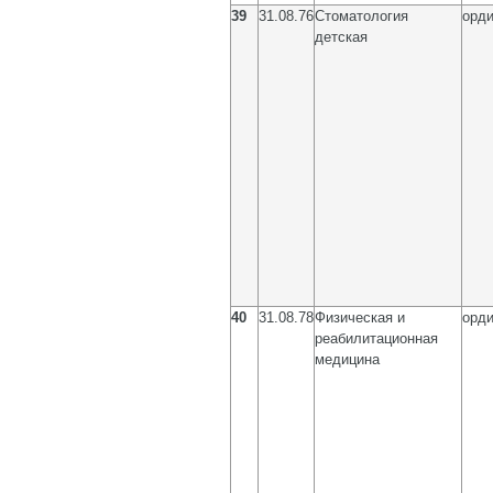
39
31.08.76
Стоматология
орди
детская
40
31.08.78
Физическая и
орди
реабилитационная
медицина