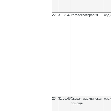
22
31.08.47
Рефлексотерапия
орди
23
31.08.48
Скорая медицинская
орди
помощь