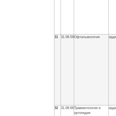
31
31.08.59
Офтальмология
орди
32
31.08.66
Травматология и
орди
ортопедия