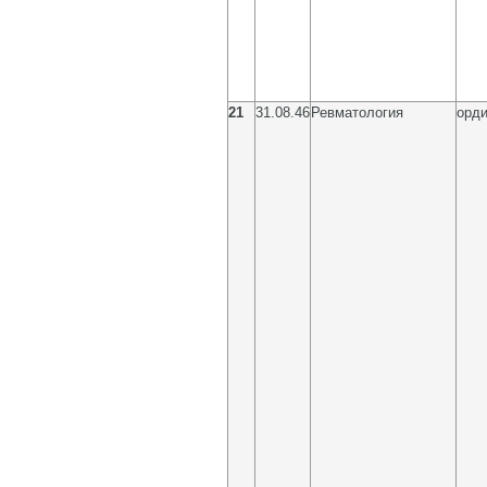
21
31.08.46
Ревматология
орди