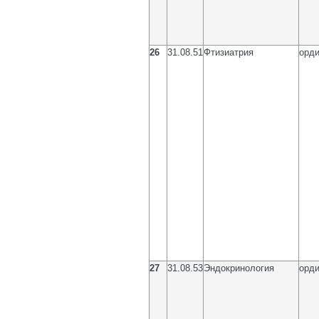
26
31.08.51
Фтизиатрия
орди
27
31.08.53
Эндокринология
орди