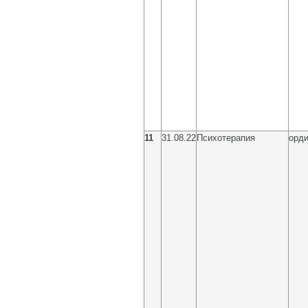
11
31.08.22
Психотерапия
орди