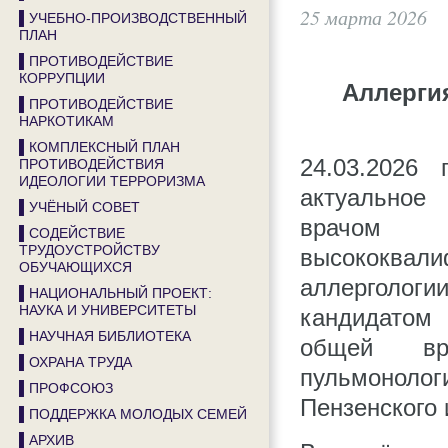
25 марта 2026
▌УЧЕБНО-ПРОИЗВОДСТВЕННЫЙ
ПЛАН
▌ПРОТИВОДЕЙСТВИЕ
КОРРУПЦИИ
Аллерги
▌ПРОТИВОДЕЙСТВИЕ
НАРКОТИКАМ
▌КОМПЛЕКСНЫЙ ПЛАН
24.03.2026
ПРОТИВОДЕЙСТВИЯ
ИДЕОЛОГИИ ТЕРРОРИЗМА
актуальное
▌УЧЁНЫЙ СОВЕТ
врачом
▌СОДЕЙСТВИЕ
ТРУДОУСТРОЙСТВУ
высококва
ОБУЧАЮЩИХСЯ
аллерголог
▌НАЦИОНАЛЬНЫЙ ПРОЕКТ:
НАУКА И УНИВЕРСИТЕТЫ
кандидатом 
▌НАУЧНАЯ БИБЛИОТЕКА
общей вра
▌ОХРАНА ТРУДА
пульмонолог
▌ПРОФСОЮЗ
Пензенского 
▌ПОДДЕРЖКА МОЛОДЫХ СЕМЕЙ
▌АРХИВ