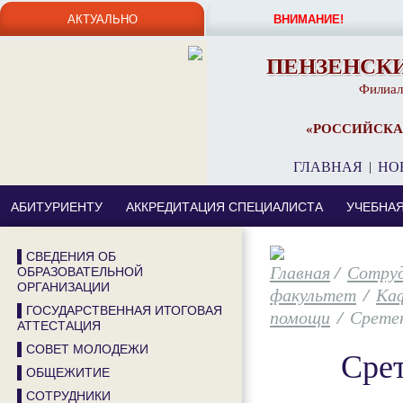
АКТУАЛЬНО
ВНИМАНИЕ!
ПЕНЗЕНСК
Филиал
«РОССИЙСКА
ГЛАВНАЯ
|
НО
АБИТУРИЕНТУ
АККРЕДИТАЦИЯ СПЕЦИАЛИСТА
УЧЕБНА
▌СВЕДЕНИЯ ОБ
/
Сотру
ОБРАЗОВАТЕЛЬНОЙ
ОРГАНИЗАЦИИ
факультет
/
Каф
▌ГОСУДАРСТВЕННАЯ ИТОГОВАЯ
помощи
/
Срете
АТТЕСТАЦИЯ
▌СОВЕТ МОЛОДЕЖИ
Сре
▌ОБЩЕЖИТИЕ
▌СОТРУДНИКИ