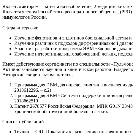
Является автором 1 патента на изобретение, 2 медицинских т
Является членом Российского респираторного общества, (РРО
иммунологов России.
Сфера интересов:
Изучение фенотипов и эндотипов бронхиальной астмы и
Изучение различных подходов дифференциальной диагно
Участник разработки программы ЭВМ «Здоровое дыхани
Изучение интерстициальных заболеваний легких, подход
Имеет действующие сертификаты по специальности «Пульмоно
Активно занимается научной и клинической работой. Владеет
Авторские свидетельства, патенты
Программа для ЭВМ для определения типа воспаления дых
2018612296. – с.2)
Программа для ЭВМ «Система поддержки принятия решени
2018662519
Патент 2678577 Российская Федерация, МПК G01N 33/48 
хронической обструктивной болезнью легких
Список публикаций
Трушина Е.Ю. Показания к назначению ингаляционных г