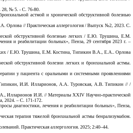
8, № 5. - С. 76-80.
бронхиальной астмой и хронической обструктивной болезнью
. Орлова // Практическая аллергология / Выпуск №2, 2023. С.
ской обструктивной болезнью легких / Е.Ю. Трушина, Е.М.
ения и реабилитации больных», Пенза, 29 сентября 2023 г. –
х / Е.Ю. Трушина, Е.М. Костина, Типикин В.А., Е.А.. Орлова
ческой обструктивной болезни легких и бронхиальной астмы.
отерапии у пациента с оральными и системными проявлениями
Типикин, И.И. Илларионов, А.А. Туровская, А.В. Типикин // /
А., Илларионов И.И. // Материалы XХIV Научно-практической
 2024. – С. 171-172.
осы диагностики, лечения и реабилитации больных», Пенза,
ическая терапия тяжелой бронхиальной астмы бенрализумабом.
леваний. Практическая аллергология. 2025; 2:40–44.