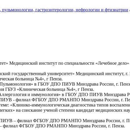
, пульмонологии, гастроэнтерологии, нефрологии и фтизиатрии
т» Медицинский институт по специальности «Лечебное дело» в
кий государственный университет» Медицинский институт, г. 
ическая больница №4», г Пенза.
и «Пульмонология» в ГБОУ ДПО ПИУВ Минздрава России, г. Пенз
ния ГБУЗ «Клиническая больница №4», г Пенза.
 «Аллергология и иммунология» в ГБОУ ДПО ПИУВ Минздрава Рос
и в ПИУВ - филиал ФГБОУ ДПО РМАНПО Минздрава России, г. Пе
теме: «Клинико-иммунологическая диагностика типов воспален
 легких» на соискание ученой степени кандидат медицинских 
рии ПИУВ – филиал ФГБОУ ДПО РМАНПО Минздрава России, г. П
В – филиал ФГБОУ ДПО РМАНПО Минздрава России, г. Пенза.