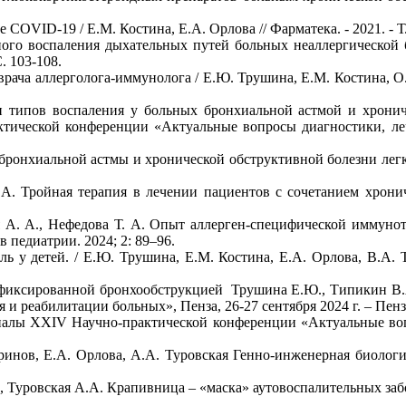
VID-19 / Е.М. Костина, Е.А. Орлова // Фарматека. - 2021. - Т. 2
го воспаления дыхательных путей больных неаллергической 
С. 103-108.
ча аллерголога-иммунолога / Е.Ю. Трушина, Е.М. Костина, О.А
 типов воспаления у больных бронхиальной астмой и хрониче
ктической конференции «Актуальные вопросы диагностики, леч
ронхиальной астмы и хронической обструктивной болезни легки
А. Тройная терапия в лечении пациентов с сочетанием хрони
ая А. А., Нефедова Т. А. Опыт аллерген-специфической иммун
 педиатрии. 2024; 2: 89–96.
ь у детей. / Е.Ю. Трушина, Е.М. Костина, Е.А. Орлова, В.А. 
 фиксированной бронхообструкцией Трушина Е.Ю., Типикин В.
 реабилитации больных», Пенза, 26-27 сентября 2024 г. – Пенза,
алы XХIV Научно-практической конференции «Актуальные вопр
ринов, Е.А. Орлова, А.А. Туровская Генно-инженерная биолог
 Туровская А.А. Крапивница – «маска» аутовоспалительных забо