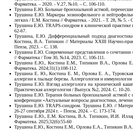
Фарматека. – 2020. - V.27, №10. – С. 106-110.
Трушина Е.Ю. Больные бронхиальной астмой, перенесшие CO
Трушина Е.Ю. Маркеры эозинофильного и нейтрофильно
легких / Е.М. Костина // Фарматека. - 2021. - Т. 28, № 5. - 
Трушина Е.Ю. TRAPS-синдром в клинической практике вра
62-67.
Трушина, Е.Ю. Дифференциальный подход диагностики
Костина, В.А. Типикин // Материалы XXIII Научно-пра
Пенза, 2023. – С. 138.
Трушина Е.Ю. Современные представления о сочетании б
// Фарматека / Том 30, №14, 2023. С. 106-111.
Трушина Е.Ю., Костина Е.М., Типикин В.А., Орлова Е.
Фарматека. 2024;31(1):108-112.
Трушина Е. Ю., Костина Е. М., Орлова Е. А., Туровск
аллергии к пыльце березы. Аллергология и иммунология в
Трушина Е.Ю. Взгляд аллерголога на хронический кашел
Практическая аллергология / Выпуск №2, 2024. С. 10-20.
Трушина Е.Ю. Терапия больных бронхиальной астмой с
конференции «Актуальные вопросы диагностики, лечения и
Трушина Е.Ю. TRAPS-синдром. Трушина Е.Ю. // Матери
26-27 сентября 2024 г. – Пенза, 2024. – С. 173-174.
Трушина Е.Ю., Е.М. Костина, В.А. Типикин, И.И. Илла
Фарматека. 2025;32(6):55-60
Трушина Е.Ю., Костина Е.М., Орлова Е.А., Типикин В.А.,