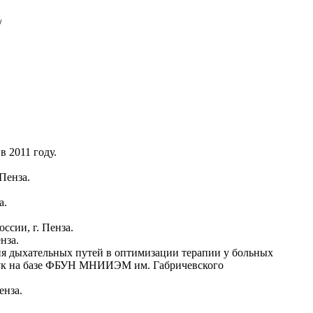
/
 2011 году.
Пенза.
а.
сии, г. Пенза.
нза.
ия дыхательных путей в оптимизации терапии у больных
наук на базе ФБУН МНИИЭМ им. Габричевского
енза.