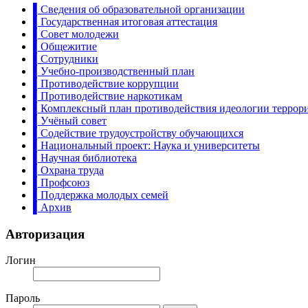
▌Сведения об образовательной организации
▌Государственная итоговая аттестация
▌Совет молодежи
▌Общежитие
▌Сотрудники
▌Учебно-производственный план
▌Противодействие коррупции
▌Противодействие наркотикам
▌Комплексный план противодействия идеологии террор
▌Учёный совет
▌Содействие трудоустройству обучающихся
▌Национальный проект: Наука и университеты
▌Научная библиотека
▌Охрана труда
▌Профсоюз
▌Поддержка молодых семей
▌Архив
Авторизация
Логин
Пароль