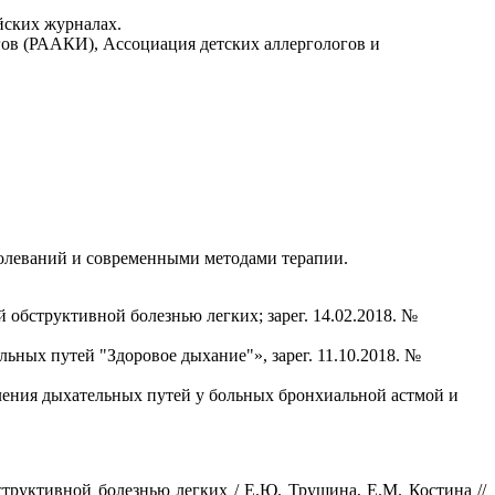
йских журналах.
гов (РААКИ), Ассоциация детских аллергологов и
болеваний и современными методами терапии.
обструктивной болезнью легких; зарег. 14.02.2018. №
ных путей "Здоровое дыхание"», зарег. 11.10.2018. №
ления дыхательных путей у больных бронхиальной астмой и
руктивной болезнью легких / Е.Ю. Трушина, Е.М. Костина //