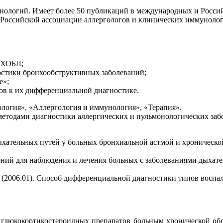
ехнологий. Имеет более 50 публикаций в международных и Росси
) Российской ассоциации аллергологов и клинических иммуноло
 ХОБЛ;
стики бронхообструктивных заболеваний;
е»;
ов к их дифференциальной диагностике.
логия», «Аллергология и иммунология», «Терапия».
 методами диагностики аллергических и пульмонологических за
ательных путей у больных бронхиальной астмой и хронической 
й для наблюдения и лечения больных с заболеваниями дыхатель
(2006.01). Способ дифференциальной диагностики типов воспа
люкокортикостероидных препаратов больным хронической обст