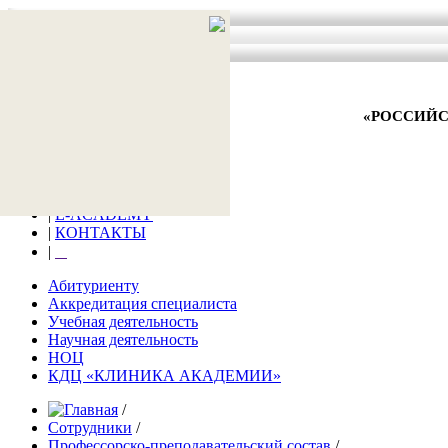
АКТУАЛЬНО
ВНИМАНИЕ!
АНТИТЕРРОР
«РОССИЙС
главная
|
Новости
|
Заявка на обучение
|
Образование
|
E-ACADEMY
|
КОНТАКТЫ
|
⠀
Абитуриенту
Аккредитация специалиста
Учебная деятельность
Научная деятельность
НОЦ
КДЦ «КЛИНИКА АКАДЕМИИ»
/
Сотрудники
/
Профессорско-преподавательский состав
/