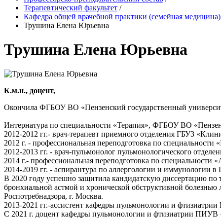
Терапевтический факультет
/
Кафедра общей врачебной практики (семейная медицина)
Трушина Елена Юрьевна
Трушина Елена Юрьевна
К.м.н., доцент,
Окончила ФГБОУ ВО «Пензенский государственный университе
Интернатура по специальности «Терапия», ФГБОУ ВО «Пензенс
2012-2012 гг.- врач-терапевт приемного отделения ГБУЗ «Клин
2012 г. - профессиональная переподготовка по специальност
2012-2013 гг. - врач-пульмонолог пульмонологического отделе
2014 г.- профессиональная переподготовка по специальности
2014-2019 гг. - аспирантура по аллергологии и иммунологи
В 2020 году успешно защитила кандидатскую диссертацию по 
бронхиальной астмой и хронической обструктивной болезнью
Роспотребнадзора, г. Москва.
2013-2021 гг.-ассистент кафедры пульмонологии и фтизиат
С 2021 г. доцент кафедры пульмонологии и фтизиатрии ПИУ