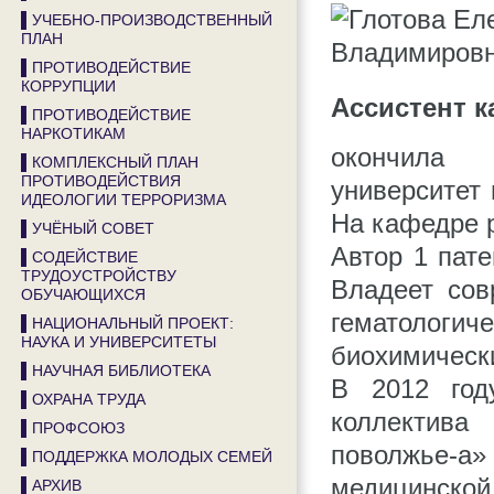
▌УЧЕБНО-ПРОИЗВОДСТВЕННЫЙ
ПЛАН
▌ПРОТИВОДЕЙСТВИЕ
КОРРУПЦИИ
Ассистент 
▌ПРОТИВОДЕЙСТВИЕ
НАРКОТИКАМ
окончила П
▌КОМПЛЕКСНЫЙ ПЛАН
ПРОТИВОДЕЙСТВИЯ
университет 
ИДЕОЛОГИИ ТЕРРОРИЗМА
На кафедре р
▌УЧЁНЫЙ СОВЕТ
Автор 1 пате
▌СОДЕЙСТВИЕ
ТРУДОУСТРОЙСТВУ
Владеет сов
ОБУЧАЮЩИХСЯ
гематологич
▌НАЦИОНАЛЬНЫЙ ПРОЕКТ:
НАУКА И УНИВЕРСИТЕТЫ
биохимическ
▌НАУЧНАЯ БИБЛИОТЕКА
В 2012 год
▌ОХРАНА ТРУДА
коллектива
▌ПРОФСОЮЗ
поволжье-
▌ПОДДЕРЖКА МОЛОДЫХ СЕМЕЙ
медицинской
▌АРХИВ