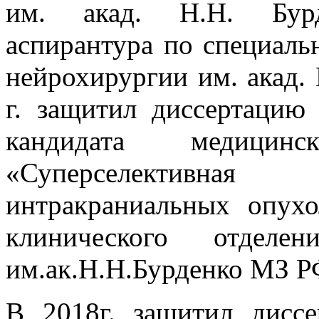
им. акад. Н.Н. Бурд
аспирантура по специал
нейрохирургии им. акад.
г. защитил диссертацию
кандидата медиц
«Суперселективна
интракраниальных опухо
клинического отдел
им.ак.Н.Н.Бурденко МЗ Р
В 2018г. защитил дисс