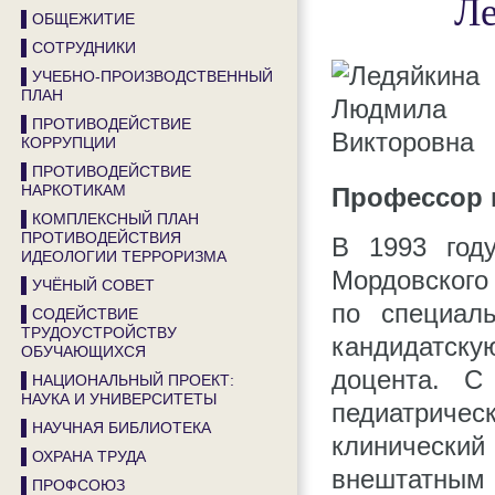
Ле
▌ОБЩЕЖИТИЕ
▌СОТРУДНИКИ
▌УЧЕБНО-ПРОИЗВОДСТВЕННЫЙ
ПЛАН
▌ПРОТИВОДЕЙСТВИЕ
КОРРУПЦИИ
▌ПРОТИВОДЕЙСТВИЕ
НАРКОТИКАМ
Профессор к
▌КОМПЛЕКСНЫЙ ПЛАН
ПРОТИВОДЕЙСТВИЯ
В 1993 год
ИДЕОЛОГИИ ТЕРРОРИЗМА
Мордовского
▌УЧЁНЫЙ СОВЕТ
по специал
▌СОДЕЙСТВИЕ
ТРУДОУСТРОЙСТВУ
кандидатску
ОБУЧАЮЩИХСЯ
доцента. С
▌НАЦИОНАЛЬНЫЙ ПРОЕКТ:
НАУКА И УНИВЕРСИТЕТЫ
педиатричес
▌НАУЧНАЯ БИБЛИОТЕКА
клинически
▌ОХРАНА ТРУДА
внештатным
▌ПРОФСОЮЗ