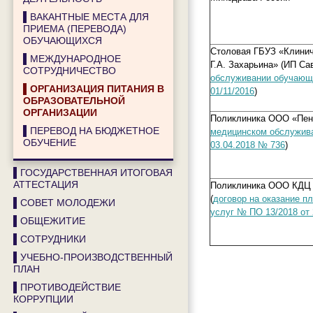
▌ВАКАНТНЫЕ МЕСТА ДЛЯ
ПРИЕМА (ПЕРЕВОДА)
ОБУЧАЮЩИХСЯ
Столовая ГБУЗ «Клинич
▌МЕЖДУНАРОДНОЕ
Г.А. Захарьина» (ИП Са
СОТРУДНИЧЕСТВО
обслуживании обучающи
▌ОРГАНИЗАЦИЯ ПИТАНИЯ В
01/11/2016
)
ОБРАЗОВАТЕЛЬНОЙ
ОРГАНИЗАЦИИ
Поликлиника ООО «Пен
▌ПЕРЕВОД НА БЮДЖЕТНОЕ
медицинском обслужив
ОБУЧЕНИЕ
03.04.2018 № 736
)
▌ГОСУДАРСТВЕННАЯ ИТОГОВАЯ
АТТЕСТАЦИЯ
Поликлиника ООО КДЦ
(
договор на оказание п
▌СОВЕТ МОЛОДЕЖИ
услуг № ПО 13/2018 от 
▌ОБЩЕЖИТИЕ
▌СОТРУДНИКИ
▌УЧЕБНО-ПРОИЗВОДСТВЕННЫЙ
ПЛАН
▌ПРОТИВОДЕЙСТВИЕ
КОРРУПЦИИ