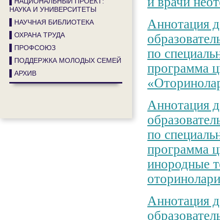
и врачи нео
▌НАЦИОНАЛЬНЫЙ ПРОЕКТ:
НАУКА И УНИВЕРСИТЕТЫ
Аннотация д
▌НАУЧНАЯ БИБЛИОТЕКА
▌ОХРАНА ТРУДА
образовател
▌ПРОФСОЮЗ
по специаль
▌ПОДДЕРЖКА МОЛОДЫХ СЕМЕЙ
программа ц
▌АРХИВ
«Оторинолар
Аннотация д
образовател
по специаль
программа ц
инородные т
оторинолари
Аннотация д
образовател