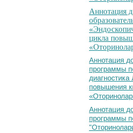
Аннотация д
образовател
«Эндоскопич
цикла повыш
«Оторинола
Аннотация д
программы п
диагностика
повышения к
«Оторинолар
Аннотация д
программы п
"Оторинолари