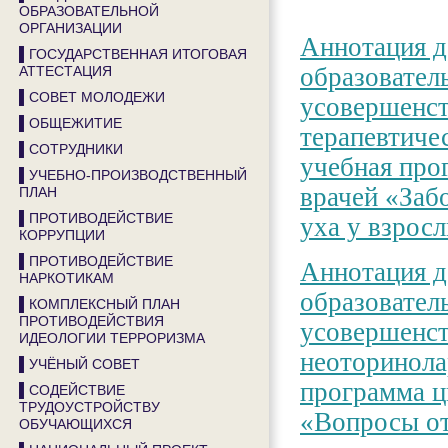
ОБРАЗОВАТЕЛЬНОЙ
ОРГАНИЗАЦИИ
Аннотация д
▌ГОСУДАРСТВЕННАЯ ИТОГОВАЯ
образовател
АТТЕСТАЦИЯ
▌СОВЕТ МОЛОДЕЖИ
усовершенст
▌ОБЩЕЖИТИЕ
терапевтиче
▌СОТРУДНИКИ
учебная про
▌УЧЕБНО-ПРОИЗВОДСТВЕННЫЙ
врачей «Заб
ПЛАН
▌ПРОТИВОДЕЙСТВИЕ
уха у взросл
КОРРУПЦИИ
▌ПРОТИВОДЕЙСТВИЕ
Аннотация д
НАРКОТИКАМ
образовател
▌КОМПЛЕКСНЫЙ ПЛАН
ПРОТИВОДЕЙСТВИЯ
усовершенст
ИДЕОЛОГИИ ТЕРРОРИЗМА
неоторинола
▌УЧЁНЫЙ СОВЕТ
программа ц
▌СОДЕЙСТВИЕ
ТРУДОУСТРОЙСТВУ
«Вопросы от
ОБУЧАЮЩИХСЯ